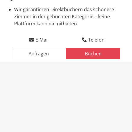
Wir garantieren Direktbuchern das schönere
Direktbucher-Vorteile
Zimmer in der gebuchten Kategorie – keine
Plattform kann da mithalten.
Anreise
Abreise
E-Mail
Telefon
Anfragen
Buchen
ANFRAGEN
BUCHEN
Seewirt Zauner
Hallstatt erleben
Aktivurlaub im Salzkammergut
Aktivurlaub im